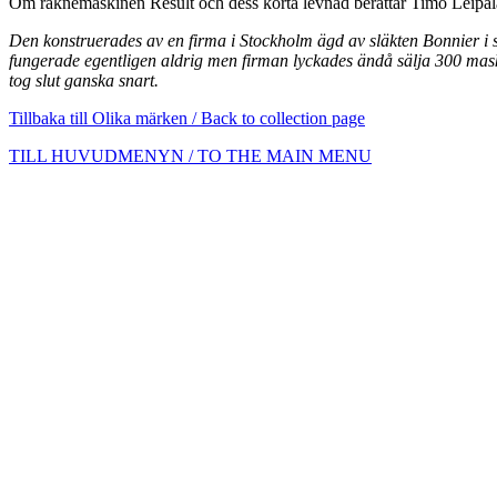
Om räknemaskinen Result och dess korta levnad berättar Timo Leipäl
Den konstruerades av en firma i Stockholm ägd av släkten Bonnier i slu
fungerade egentligen aldrig men firman lyckades ändå sälja 300 mask
tog slut ganska snart.
Tillbaka till Olika märken / Back to collection page
TILL HUVUDMENYN / TO THE MAIN MENU