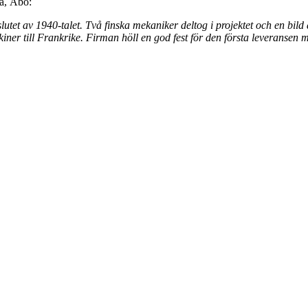
ä, Åbo:
tet av 1940-talet. Två finska mekaniker deltog i projektet och en bild a
iner till Frankrike. Firman höll en god fest för den första leveranse