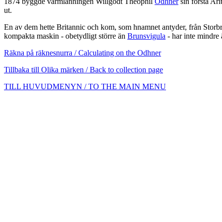
1874 byggde värmlänningen Willgodt Theophil
Odhner
sin första Ar
ut.
En av dem hette Britannic och kom, som hnamnet antyder, från Storbri
kompakta maskin - obetydligt större än
Brunsvigula
- har inte mindre ä
Räkna på räknesnurra / Calculating on the Odhner
Tillbaka till Olika märken / Back to collection page
TILL HUVUDMENYN / TO THE MAIN MENU