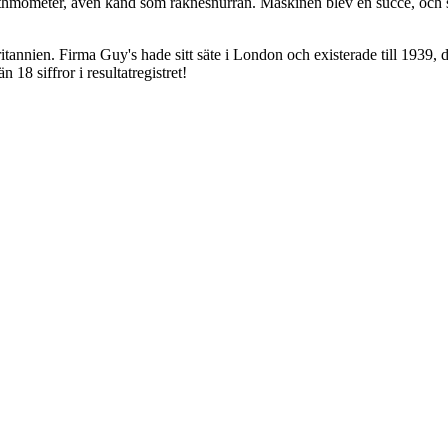
ithmometer, även känd som räknesnurran. Maskinen blev en succé, och sk
tannien. Firma Guy's hade sitt säte i London och existerade till 1939
n 18 siffror i resultatregistret!