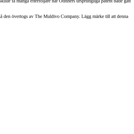
ulle få många efterföljare när Odhners ursprungliga patent hade gått
, då den övertogs av The Muldivo Company. Lägg märke till att denna