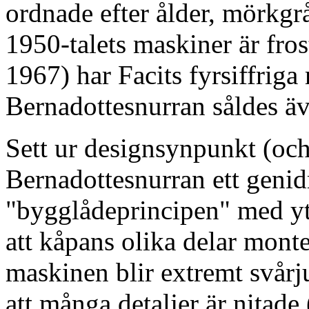
ordnade efter ålder, mörkgrå
1950-talets maskiner är fros
1967) har Facits fyrsiffrig
Bernadottesnurran såldes 
Sett ur designsynpunkt (och
Bernadottesnurran ett geni
"bygglådeprincipen" med ytt
att kåpans olika delar mont
maskinen blir extremt svårj
att många detaljer är nitade 