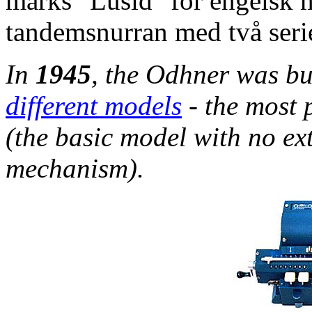
märks "Lusid" för engelsk 
tandemsnurran med två seri
In
1945
, the Odhner was bui
different models
- the most 
(the basic model with no ex
mechanism).