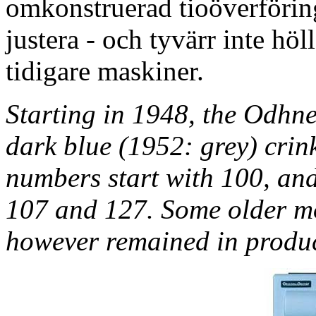
omkonstruerad tioöverföring
justera - och tyvärr inte hö
tidigare maskiner.
Starting in 1948, the Odhne
dark blue (1952: grey) crin
numbers start with 100, and
107 and 127. Some older mo
however remained in produc