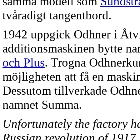
samma modell som
Sundstr
tvåradigt tangentbord.
1942 uppgick Odhner i Åtv
additionsmaskinen bytte na
och Plus
. Trogna Odhnerkun
möjligheten att få en mask
Dessutom tillverkade Odhne
namnet Summa.
Unfortunately the factory 
Russian revolution of 1917, 