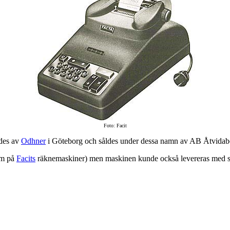
Foto: Facit
ades av
Odhner
i Göteborg och såldes under dessa namn av AB Åtvidaber
om på
Facits
räknemaskiner) men maskinen kunde också levereras med s