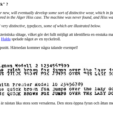
ck" ?
or new, will eventually develop some sort of distinctive wear, which in fa
ured in the Alger Hiss case. The machine was never found, and Hiss wa
 very distinctive, typefaces, some of which are illustrated below.
ristiska slitage, vilket gör det fullt möjligt att identifiera en enstaka 
n
Halda
spelade något av en nyckelroll.
typsnitt. Härnedan kommer några talande exempel!
är nästan lika stora som versalerna. Den stora öppna fyran och åttan me