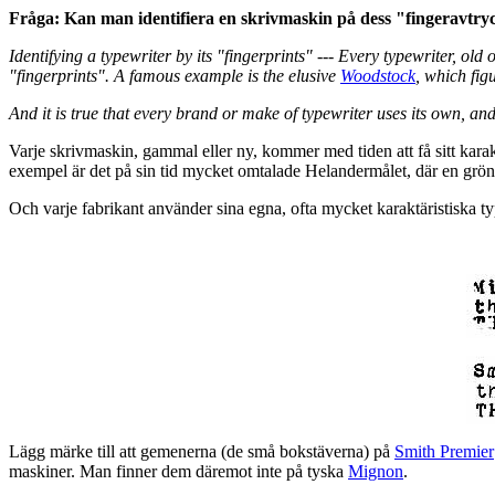
Fråga: Kan man identifiera en skrivmaskin på dess "fingeravtry
Identifying a typewriter by its "fingerprints" --- Every typewriter, old 
"fingerprints". A famous example is the elusive
Woodstock
, which fig
And it is true that every brand or make of typewriter uses its own, and
Varje skrivmaskin, gammal eller ny, kommer med tiden att få sitt karakte
exempel är det på sin tid mycket omtalade Helandermålet, där en grö
Och varje fabrikant använder sina egna, ofta mycket karaktäristiska 
Lägg märke till att gemenerna (de små bokstäverna) på
Smith Premier
maskiner. Man finner dem däremot inte på tyska
Mignon
.